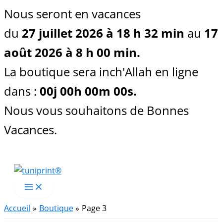
Nous seront en vacances
du
27 juillet 2026 à 18 h 32 min
au
17
août 2026 à 8 h 00 min.
La boutique sera inch'Allah en ligne
dans :
00
j
00
h
00
m
00
s
.
Nous vous souhaitons de Bonnes
Vacances.
Aller
au
contenu
Accueil
Boutique
Page 3