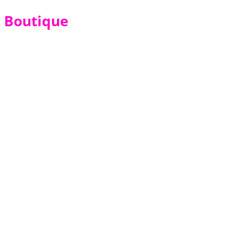
Boutique
Badges (PVC)
From
26,180
TND