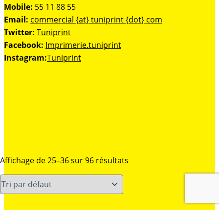
Mobile:
55 11 88 55
Email:
commercial {at} tuniprint {dot} com
Twitter:
Tuniprint
Facebook:
Imprimerie.tuniprint
Instagram:
Tuniprint
Affichage de 25–36 sur 96 résultats