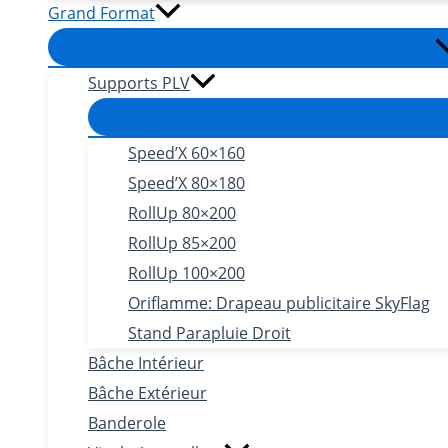
Grand Format
Supports PLV
Speed’X 60×160
Speed’X 80×180
RollUp 80×200
RollUp 85×200
RollUp 100×200
Oriflamme: Drapeau publicitaire SkyFlag
Stand Parapluie Droit
Bâche Intérieur
Bâche Extérieur
Banderole