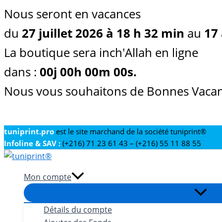
Nous seront en vacances
du
27 juillet 2026 à 18 h 32 min
au
17 
La boutique sera inch'Allah en ligne
dans :
00
j
00
h
00
m
00
s
.
Nous vous souhaitons de Bonnes Vacan
Aller
tuniprint.pro
est le site marchand de la société tuniprint®
Infoline & SAV :
(+216) 71 23 61 43 – (+216) 55 11 88 55
au
contenu
Mon compte
Détails du compte