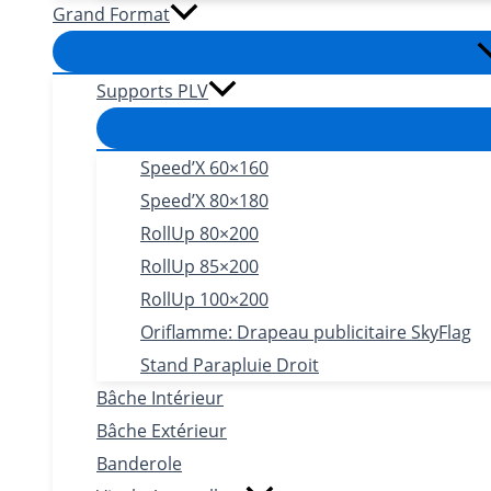
Grand Format
Supports PLV
Speed’X 60×160
Speed’X 80×180
RollUp 80×200
RollUp 85×200
RollUp 100×200
Oriflamme: Drapeau publicitaire SkyFlag
Stand Parapluie Droit
Bâche Intérieur
Bâche Extérieur
Banderole