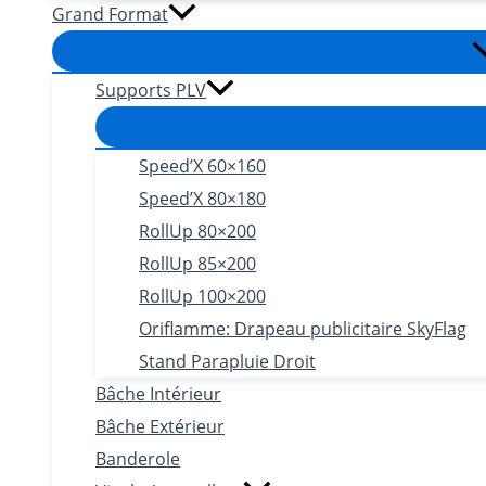
Grand Format
Supports PLV
Speed’X 60×160
Speed’X 80×180
RollUp 80×200
RollUp 85×200
RollUp 100×200
Oriflamme: Drapeau publicitaire SkyFlag
Stand Parapluie Droit
Bâche Intérieur
Bâche Extérieur
Banderole