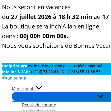
Nous seront en vacances
du
27 juillet 2026 à 18 h 32 min
au
17 
La boutique sera inch'Allah en ligne
dans :
00
j
00
h
00
m
00
s
.
Nous vous souhaitons de Bonnes Vacan
Aller
tuniprint.pro
est le site marchand de la société tuniprint®
Infoline & SAV :
(+216) 71 23 61 43 – (+216) 55 11 88 55
au
contenu
Mon compte
Détails du compte