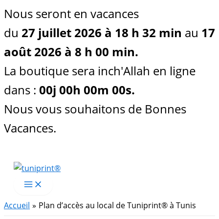
Nous seront en vacances
du
27 juillet 2026 à 18 h 32 min
au
17
août 2026 à 8 h 00 min.
La boutique sera inch'Allah en ligne
dans :
00
j
00
h
00
m
00
s
.
Nous vous souhaitons de Bonnes
Vacances.
Aller
au
contenu
Accueil
Plan d’accès au local de Tuniprint® à Tunis