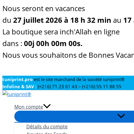
Nous seront en vacances
du
27 juillet 2026 à 18 h 32 min
au
17 
La boutique sera inch'Allah en ligne
dans :
00
j
00
h
00
m
00
s
.
Nous vous souhaitons de Bonnes Vacan
Aller
tuniprint.pro
est le site marchand de la société tuniprint®
Infoline & SAV :
(+216) 71 23 61 43 – (+216) 55 11 88 55
au
contenu
Mon compte
Détails du compte