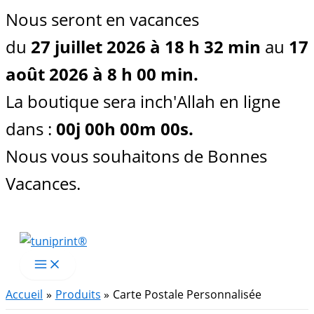
Nous seront en vacances
du
27 juillet 2026 à 18 h 32 min
au
17
août 2026 à 8 h 00 min.
La boutique sera inch'Allah en ligne
dans :
00
j
00
h
00
m
00
s
.
Nous vous souhaitons de Bonnes
Vacances.
Aller
au
contenu
Accueil
Produits
Carte Postale Personnalisée