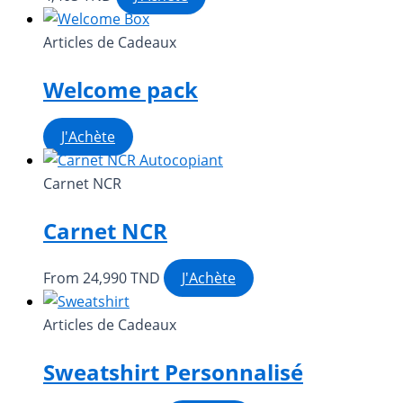
Articles de Cadeaux
Welcome pack
J'Achète
Carnet NCR
Carnet NCR
Ce
From
24,990
TND
J'Achète
produit
a
Articles de Cadeaux
plusieurs
Sweatshirt Personnalisé
variations.
Les