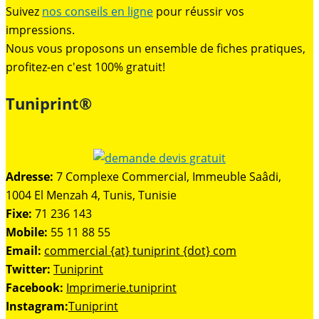
Suivez
nos conseils en ligne
pour réussir vos
impressions.
Nous vous proposons un ensemble de fiches pratiques,
profitez-en c'est 100% gratuit!
Tuniprint®
Adresse:
7 Complexe Commercial, Immeuble Saâdi,
1004 El Menzah 4, Tunis, Tunisie
Fixe:
71 236 143
Mobile:
55 11 88 55
Email:
commercial {at} tuniprint {dot} com
Twitter:
Tuniprint
Facebook:
Imprimerie.tuniprint
Instagram:
Tuniprint