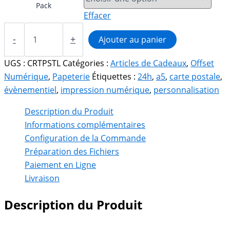
Pack
Effacer
quantité
de
-
+
Ajouter au panier
Carte
Postale
UGS :
CRTPSTL
Catégories :
Articles de Cadeaux
,
Offset
Personnalisée
Numérique
,
Papeterie
Étiquettes :
24h
,
a5
,
carte postale
,
évènementiel
,
impression numérique
,
personnalisation
Description du Produit
Informations complémentaires
Configuration de la Commande
Préparation des Fichiers
Paiement en Ligne
Livraison
Description du Produit