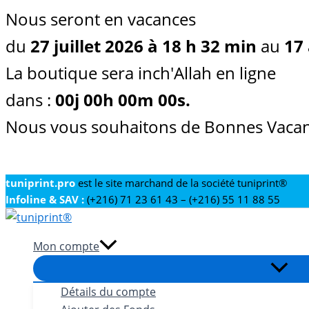
Nous seront en vacances
du
27 juillet 2026 à 18 h 32 min
au
17 
La boutique sera inch'Allah en ligne
dans :
00
j
00
h
00
m
00
s
.
Nous vous souhaitons de Bonnes Vacan
Aller
tuniprint.pro
est le site marchand de la société tuniprint®
Infoline & SAV :
(+216) 71 23 61 43 – (+216) 55 11 88 55
au
contenu
Mon compte
Détails du compte