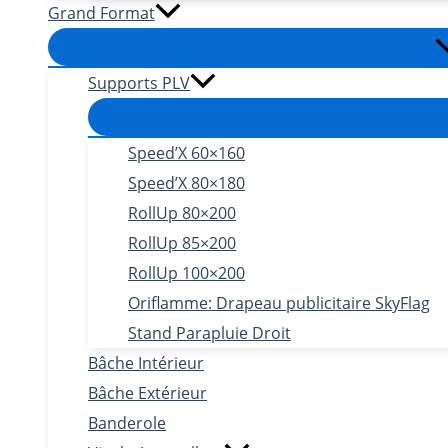
Grand Format
Supports PLV
Speed’X 60×160
Speed’X 80×180
RollUp 80×200
RollUp 85×200
RollUp 100×200
Oriflamme: Drapeau publicitaire SkyFlag
Stand Parapluie Droit
Bâche Intérieur
Bâche Extérieur
Banderole