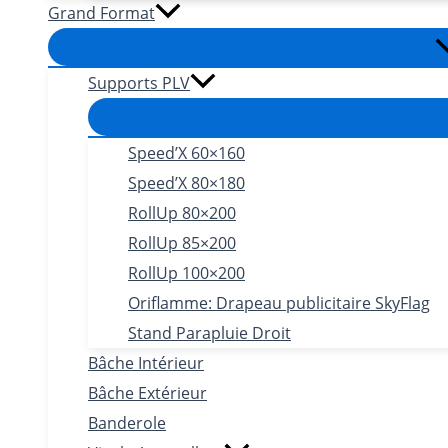
Grand Format
Supports PLV
Speed’X 60×160
Speed’X 80×180
RollUp 80×200
RollUp 85×200
RollUp 100×200
Oriflamme: Drapeau publicitaire SkyFlag
Stand Parapluie Droit
Bâche Intérieur
Bâche Extérieur
Banderole