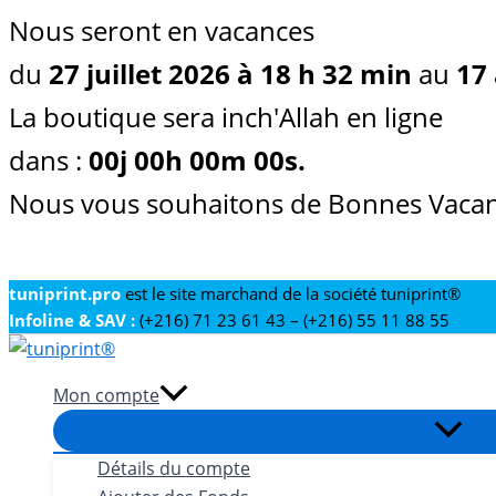
Nous seront en vacances
du
27 juillet 2026 à 18 h 32 min
au
17 
La boutique sera inch'Allah en ligne
dans :
00
j
00
h
00
m
00
s
.
Nous vous souhaitons de Bonnes Vacan
Aller
tuniprint.pro
est le site marchand de la société tuniprint®
Infoline & SAV :
(+216) 71 23 61 43 – (+216) 55 11 88 55
au
contenu
Mon compte
Détails du compte