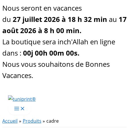
Nous seront en vacances
du
27 juillet 2026 à 18 h 32 min
au
17
août 2026 à 8 h 00 min.
La boutique sera inch'Allah en ligne
dans :
00
j
00
h
00
m
00
s
.
Nous vous souhaitons de Bonnes
Vacances.
Aller
au
contenu
Accueil
Produits
cadre