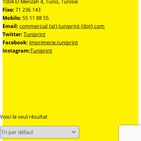
1004 El Menzah 4, Tunis, Tunisie
Fixe:
71 236 143
Mobile:
55 11 88 55
Email:
commercial {at} tuniprint {dot} com
Twitter:
Tuniprint
Facebook:
Imprimerie.tuniprint
Instagram:
Tuniprint
Voici le seul résultat