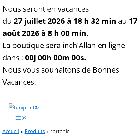
Nous seront en vacances
du
27 juillet 2026 à 18 h 32 min
au
17
août 2026 à 8 h 00 min.
La boutique sera inch'Allah en ligne
dans :
00
j
00
h
00
m
00
s
.
Nous vous souhaitons de Bonnes
Vacances.
Aller
au
contenu
Accueil
Produits
cartable