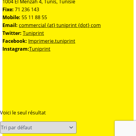
1004 El Menzah 4, Tunis, Tunisie
Fixe:
71 236 143
Mobile:
55 11 88 55
Email:
commercial {at} tuniprint {dot} com
Twitter:
Tuniprint
Facebook:
Imprimerie.tuniprint
Instagram:
Tuniprint
Voici le seul résultat