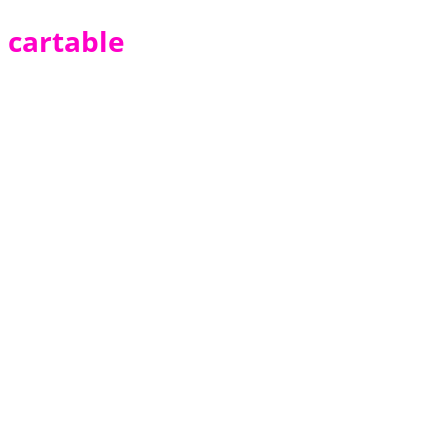
cartable
Cartable Personnalisé
34,510
TND