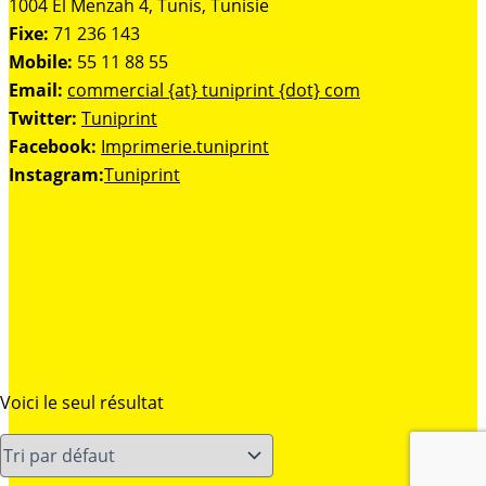
1004 El Menzah 4, Tunis, Tunisie
Fixe:
71 236 143
Mobile:
55 11 88 55
Email:
commercial {at} tuniprint {dot} com
Twitter:
Tuniprint
Facebook:
Imprimerie.tuniprint
Instagram:
Tuniprint
Voici le seul résultat