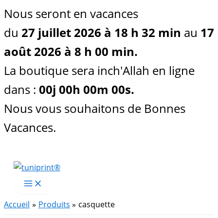
Nous seront en vacances
du
27 juillet 2026 à 18 h 32 min
au
17
août 2026 à 8 h 00 min.
La boutique sera inch'Allah en ligne
dans :
00
j
00
h
00
m
00
s
.
Nous vous souhaitons de Bonnes
Vacances.
Aller
au
contenu
Accueil
Produits
casquette