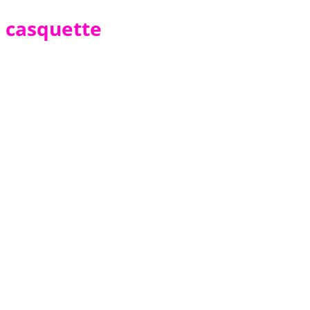
casquette
Casquette Personnalisée
From
77,350
TND