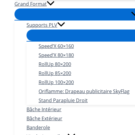
Grand Format
Supports PLV
Speed’X 60×160
Speed’X 80×180
RollUp 80×200
RollUp 85×200
RollUp 100×200
Oriflamme: Drapeau publicitaire SkyFlag
Stand Parapluie Droit
Bâche Intérieur
Bâche Extérieur
Banderole