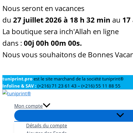
Nous seront en vacances
du
27 juillet 2026 à 18 h 32 min
au
17 
La boutique sera inch'Allah en ligne
dans :
00
j
00
h
00
m
00
s
.
Nous vous souhaitons de Bonnes Vacan
Aller
tuniprint.pro
est le site marchand de la société tuniprint®
Infoline & SAV :
(+216) 71 23 61 43 – (+216) 55 11 88 55
au
contenu
Mon compte
Détails du compte