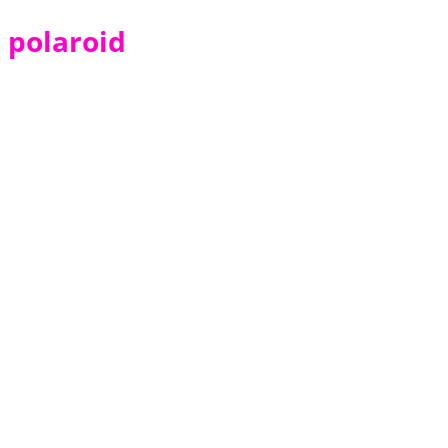
polaroid
Tirage Photo Vintage Format
Polaroid®
0,713
TND