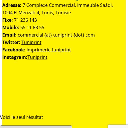
Adresse:
7 Complexe Commercial, Immeuble Saâdi,
1004 El Menzah 4, Tunis, Tunisie
Fixe:
71 236 143
Mobile:
55 11 88 55
Email:
commercial {at} tuniprint {dot} com
Twitter:
Tuniprint
Facebook:
Imprimerie.tuniprint
Instagram:
Tuniprint
Voici le seul résultat