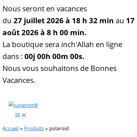
Nous seront en vacances
du
27 juillet 2026 à 18 h 32 min
au
17
août 2026 à 8 h 00 min.
La boutique sera inch'Allah en ligne
dans :
00
j
00
h
00
m
00
s
.
Nous vous souhaitons de Bonnes
Vacances.
Aller
au
contenu
Accueil
Produits
polaroid