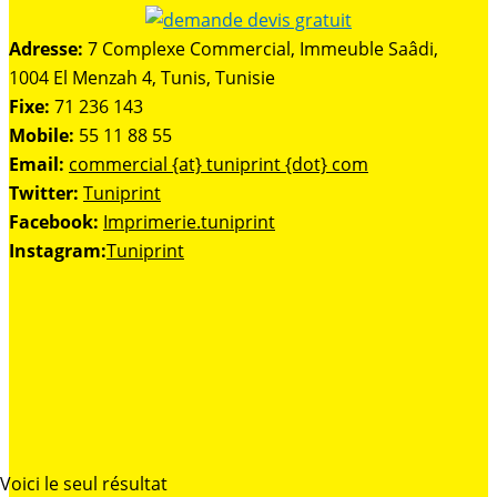
Adresse:
7 Complexe Commercial, Immeuble Saâdi,
1004 El Menzah 4, Tunis, Tunisie
Fixe:
71 236 143
Mobile:
55 11 88 55
Email:
commercial {at} tuniprint {dot} com
Twitter:
Tuniprint
Facebook:
Imprimerie.tuniprint
Instagram:
Tuniprint
Voici le seul résultat