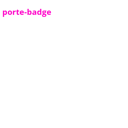
porte-badge
Top Vente
Porte-Badge en Plastique
(Accessoire)