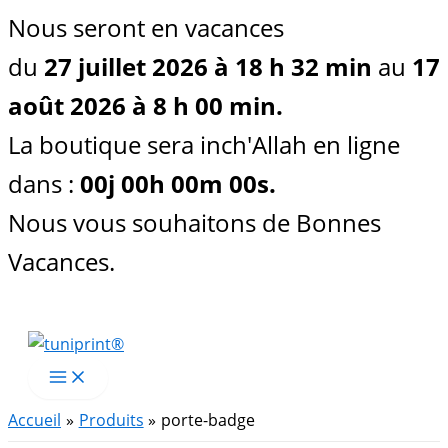
Nous seront en vacances
du
27 juillet 2026 à 18 h 32 min
au
17
août 2026 à 8 h 00 min.
La boutique sera inch'Allah en ligne
dans :
00
j
00
h
00
m
00
s
.
Nous vous souhaitons de Bonnes
Vacances.
Aller
au
contenu
Accueil
Produits
porte-badge