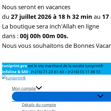
Nous seront en vacances
du
27 juillet 2026 à 18 h 32 min
au
17 
La boutique sera inch'Allah en ligne
dans :
00
j
00
h
00
m
00
s
.
Nous vous souhaitons de Bonnes Vacan
Aller
tuniprint.pro
est le site marchand de la société tuniprint®
Infoline & SAV :
(+216) 71 23 61 43 – (+216) 55 11 88 55
au
contenu
Mon compte
Détails du compte