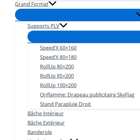
Grand Format
Supports PLV
Speed’X 60×160
Speed’X 80×180
RollUp 80×200
RollUp 85×200
RollUp 100×200
Oriflamme: Drapeau publicitaire SkyFlag
Stand Parapluie Droit
Bâche Intérieur
Bâche Extérieur
Banderole