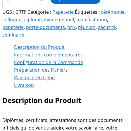
Diplôme
et
UGS :
CRTF
Catégorie :
Papeterie
Étiquettes :
cérémonie
,
Certificat
colloque
,
diplôme
,
évènementiel
,
manifestation
,
papeterie
,
porte-documents
,
prix
,
réunion
,
sécurité
,
séminaire
Description du Produit
Informations complémentaires
Configuration de la Commande
Préparation des Fichiers
Paiement en Ligne
Livraison
Description du Produit
Diplômes, certificats, attestations sont des documents
officiels qui doivent traduire votre savoir faire, votre