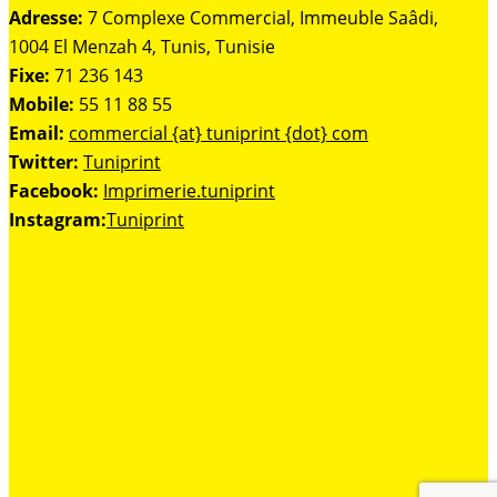
Adresse:
7 Complexe Commercial, Immeuble Saâdi,
1004 El Menzah 4, Tunis, Tunisie
Fixe:
71 236 143
Mobile:
55 11 88 55
Email:
commercial {at} tuniprint {dot} com
Twitter:
Tuniprint
Facebook:
Imprimerie.tuniprint
Instagram:
Tuniprint