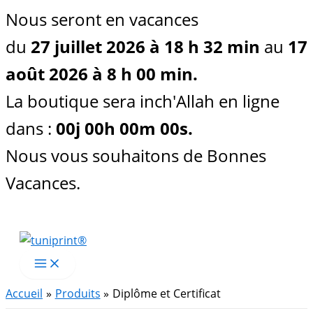
Nous seront en vacances
du
27 juillet 2026 à 18 h 32 min
au
17
août 2026 à 8 h 00 min.
La boutique sera inch'Allah en ligne
dans :
00
j
00
h
00
m
00
s
.
Nous vous souhaitons de Bonnes
Vacances.
Aller
au
contenu
Accueil
Produits
Diplôme et Certificat