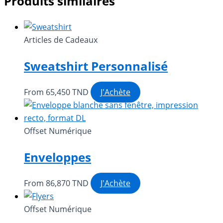
Produits similaires
Articles de Cadeaux
Sweatshirt Personnalisé
Ce
From
65,450
TND
J'Achète
produit
a
plusieurs
Offset Numérique
variations.
Enveloppes
Les
options
peuvent
Ce
From
86,870
TND
J'Achète
être
produit
choisies
a
Offset Numérique
sur
plusieurs