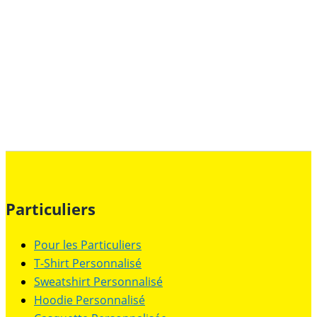
choisies
sur
la
page
du
produit
Particuliers
Pour les Particuliers
T-Shirt Personnalisé
Sweatshirt Personnalisé
Hoodie Personnalisé